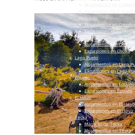
Alojamientos en El Mait
Excursiones en El Maité
Corcovado
Alojamientos en Corcov
Excursiones en Corcova
Cholila
Alojamientos en Cholila
Excursiones en Cholila
Lago Puelo
Alojamientos en Lago P
Excursiones en Lago Pu
Epuyén
Alojamientos en Epuyén
Excursiones en Epuyén
El Hoyo
Alojamientos en El Hoyo
Excursiones en El Hoyo
Tecka
Más info de Tecka
Alojamientos en Tecka