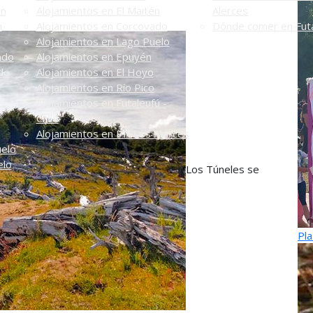
én
Alojamientos en El Maitén
Alerces
n
Alojamientos en Corcovado
Dónde comer en Futa
Alojamientos en Lago Puelo
ado
Alojamientos en Epuyén
do
Alojamientos en El Hoyo
Alojamientos en Río Pico
Alojamientos en Futaleufú -
Chile
Alojamientos en PN Los Alerces
uelo
elo
Los Túneles se
Pla