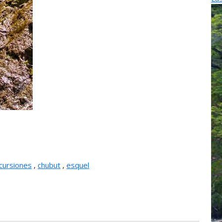
cursiones
,
chubut
,
esquel