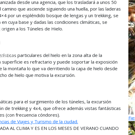
nizada desde una agencia, que los trasladará a unos 50
 camino que asciende siguiendo una huella, por las laderas
o
4×4 por un espléndido bosque de lengas y un trekking, se
a en cuya base y dadas las condiciones climáticas, se
 origen a los Túneles de Hielo.
ú -
ú
sticas particulares del hielo en la zona alta de la
Alerces
 superficie es refractario y puede soportar la exposición
s
de la montaña lo que va derritiendo la capa de hielo desde
echo de hielo que motiva la excursión.
áticas para el surgimiento de los túneles, la excursión
n de trekking y 4x4, que ofrece además vistas fantásticas
es (con frecuencia cóndores).
Fie
cias de Viajes y Turismo de la ciudad.
DA AL CLIMA Y ES EN LOS MESES DE VERANO CUANDO