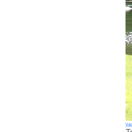
Vac
T