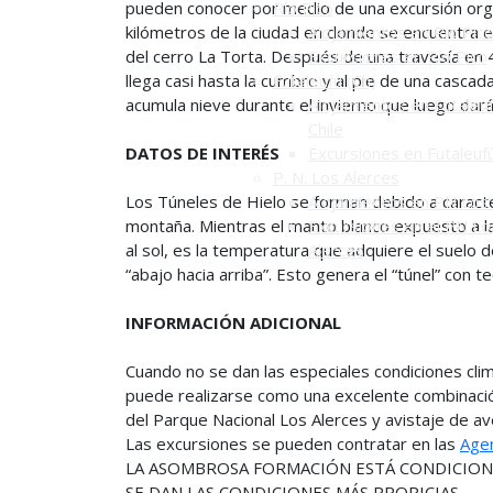
pueden conocer por medio de una excursión orga
Río Pico
kilómetros de la ciudad en donde se encuentra el
Alojamientos en Río Pic
del cerro La Torta. Después de una travesía en 
Excursiones en Río Pico
llega casi hasta la cumbre y al pie de una cascad
Futaleufú (Ch)
acumula nieve durante el invierno que luego dará
Alojamientos en Futaleuf
Chile
DATOS DE INTERÉS
Excursiones en Futaleuf
P. N. Los Alerces
Los Túneles de Hielo se forman debido a caracterí
Alojamientos en PN Los 
montaña. Mientras el manto blanco expuesto a la
Excursiones en el PN Lo
al sol, es la temperatura que adquiere el suelo 
Alerces
“abajo hacia arriba”. Esto genera el “túnel” con t
INFORMACIÓN ADICIONAL
Cuando no se dan las especiales condiciones clim
puede realizarse como una excelente combinació
del Parque Nacional Los Alerces y avistaje de av
Las excursiones se pueden contratar en las
Agen
LA ASOMBROSA FORMACIÓN ESTÁ CONDICIONA
SE DAN LAS CONDICIONES MÁS PROPICIAS.