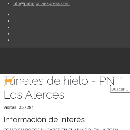
info@patagoniaexpress.com
Túneles de hielo - PN
Buscar
Los Alerces
Visitas: 257281
Información de interés
COMO EN POCOS LUGARES EN EL MUNDO, EN LA ZONA