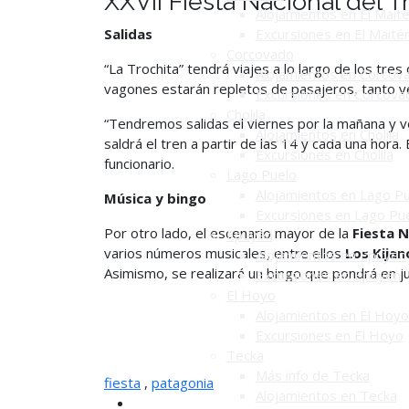
XXVII Fiesta Nacional del T
Alojamientos en El Mait
Salidas
Excursiones en El Maité
Corcovado
“La Trochita” tendrá viajes a lo largo de los tr
Alojamientos en Corcov
vagones estarán repletos de pasajeros, tanto v
Excursiones en Corcova
Cholila
“Tendremos salidas el viernes por la mañana y v
Alojamientos en Cholila
saldrá el tren a partir de las 14 y cada una hora
Excursiones en Cholila
funcionario.
Lago Puelo
Alojamientos en Lago P
Música y bingo
Excursiones en Lago Pu
Por otro lado, el escenario mayor de la
Fiesta N
Epuyén
varios números musicales, entre ellos
Los Kijan
Alojamientos en Epuyén
Asimismo, se realizará un bingo que pondrá en j
Excursiones en Epuyén
El Hoyo
Alojamientos en El Hoyo
Excursiones en El Hoyo
Tecka
Más info de Tecka
fiesta
,
patagonia
Alojamientos en Tecka