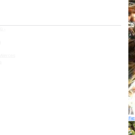
o
ú -
ú
Alerces
s
Fie