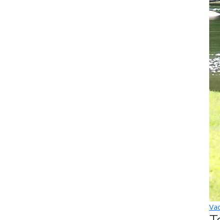
Vac
T