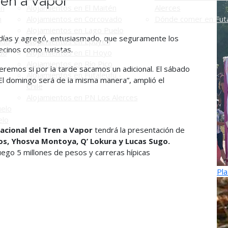
ren a Vapor
én
Alojamientos en El Maitén
Alerces
n
Alojamientos en Corcovado
Dónde comer en Futa
Alojamientos en Lago Puelo
es días y agregó, entusiasmado, que seguramente los
ado
Alojamientos en Epuyén
ecinos como turistas.
do
Alojamientos en El Hoyo
Alojamientos en Río Pico
eremos si por la tarde sacamos un adicional. El sábado
Alojamientos en Futaleufú -
. El domingo será de la misma manera”, amplió el
Chile
Alojamientos en PN Los Alerces
uelo
elo
acional del Tren a Vapor
tendrá la presentación de
os, Yhosva Montoya, Q’ Lokura y Lucas Sugo.
uego 5 millones de pesos y carreras hípicas
Pla