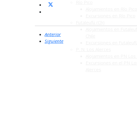
Río Pico
Alojamientos en Río Pic
Excursiones en Río Pico
Futaleufú (Ch)
Alojamientos en Futaleuf
Anterior
Chile
Siguiente
Excursiones en Futaleuf
P. N. Los Alerces
Alojamientos en PN Los 
Excursiones en el PN Lo
Alerces