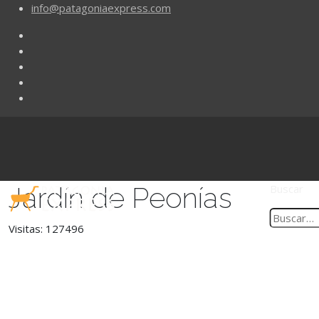
info@patagoniaexpress.com
Jardín de Peonías
Buscar
Visitas: 127496