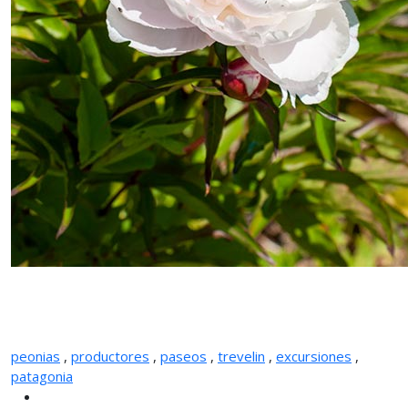
peonias
,
productores
,
paseos
,
trevelin
,
excursiones
,
patagonia