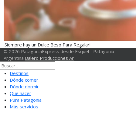
¡Siempre hay un Dulce Beso Para Regalar!
© 2026 PatagoniaExpress desde Esquel - Patagonia
Argentina
Balero Producciones Ar
Destinos
Dónde comer
Dónde dormir
Qué hacer
Pura Patagonia
Más servicios