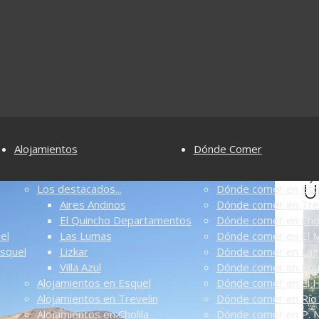
Alojamientos
Dónde Comer
Ú
Los destacados...
Dónde comer en Esq
Aires Andinos
Dónde comer en Tre
El Quincho Departamentos
Dónde comer en Chol
el
Las Lumas
Dónde comer en El M
Esquel
Lizkar
Dónde comer en Lag
Villa Azul
Dónde comer en Ep
Alojamientos en Esquel
Dónde comer en El 
Alojamientos en Trevelin
Dónde comer en Río 
Alojamientos en Cholila
Dónde comer en P. N