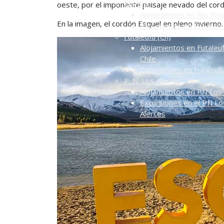
Río Pico
oeste, por el imponente paisaje nevado del cord
Alojamientos en Río Pic
En la imagen, el cordón Esquel en pleno invierno
Excursiones en Río Pico
Futaleufú (Ch)
Alojamientos en Futaleuf
Chile
Excursiones en Futaleuf
P. N. Los Alerces
Alojamientos en PN Los 
Excursiones en el PN Lo
Alerces