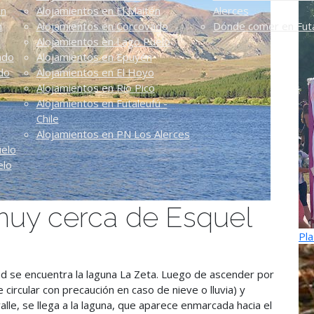
én
Alojamientos en El Maitén
Alerces
n
Alojamientos en Corcovado
Dónde comer en Futa
Alojamientos en Lago Puelo
ado
Alojamientos en Epuyén
do
Alojamientos en El Hoyo
Alojamientos en Río Pico
Alojamientos en Futaleufú -
Chile
Alojamientos en PN Los Alerces
uelo
elo
 muy cerca de Esquel
Pla
dad se encuentra la laguna La Zeta. Luego de ascender por
circular con precaución en caso de nieve o lluvia) y
lle, se llega a la laguna, que aparece enmarcada hacia el