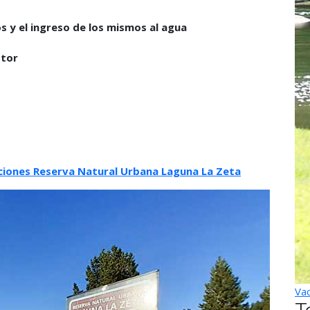
s y el ingreso de los mismos al agua
otor
ciones Reserva Natural Urbana Laguna La Zeta
Vac
T