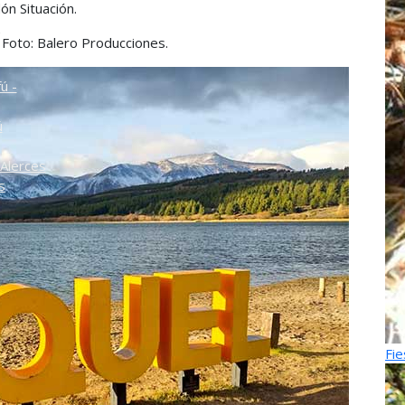
ón Situación.
o
. Foto: Balero Producciones.
ú -
ú
Alerces
s
Fie