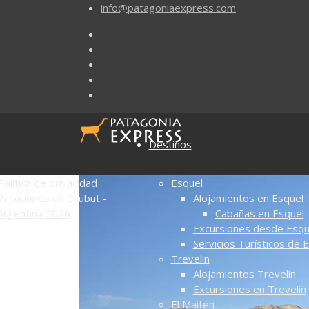
info@patagoniaexpress.com
Destinos
Política de privacidad
Esquel
Vacaciones en Chubut -
Alojamientos en Esquel
Argentina 2026
Cabañas en Esquel
Excursiones desde Esqu
Servicios Turísticos de 
Trevelin
Alojamientos Trevelin
Excursiones en Trevelin
El Maitén