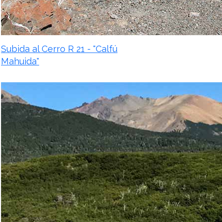
Subida al Cerro R 21 - "Calfú
Mahuida"