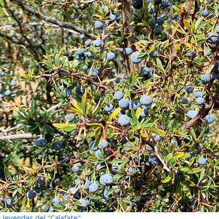
 leyendas del "Calafate"